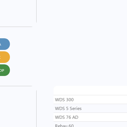
А
К
ОР
Система
WDS 300
WDS 5 Series
WDS 76 AD
Rehau 60