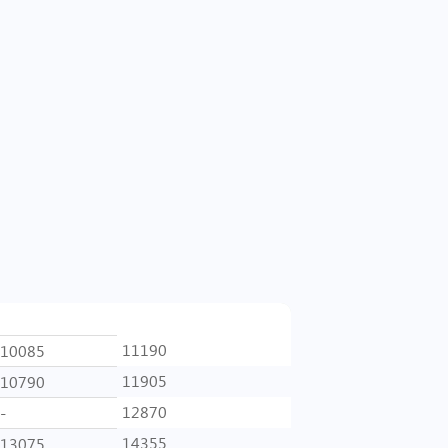
1-кам
2-кам
11190
10085
11905
10790
12870
-
14355
13075