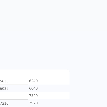
1-кам
2-кам
6240
5635
6640
6035
7320
-
7920
7210