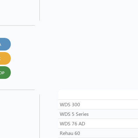
А
К
ОР
Система
WDS 300
WDS 5 Series
WDS 76 AD
Rehau 60