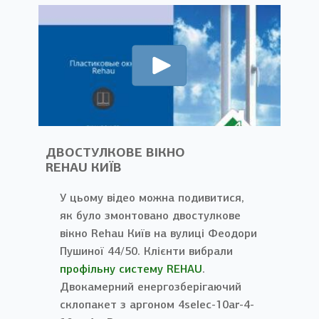
ДВОСТУЛКОВЕ ВІКНО
REHAU КИЇВ
У цьому відео можна подивитися,
як було змонтовано двостулкове
вікно Rehau Київ на вулиці Феодори
Пушиної 44/50. Клієнти вибрали
профільну систему REHAU
.
Двокамерний енергозберігаючий
склопакет з аргоном 4selec-10ar-4-