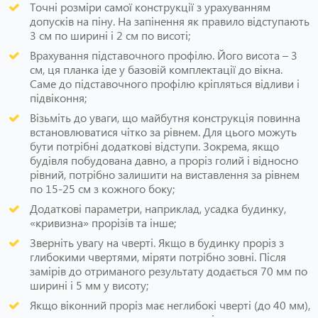
Точні розміри самої конструкції з урахуванням
допусків на піну. На запінення як правило відступають
3 см по ширині і 2 см по висоті;
Врахування підставочного профілю. Його висота – 3
см, ця планка іде у базовій комплектації до вікна.
Саме до підставочного профілю кріпляться відливи і
підвіконня;
Візьміть до уваги, що майбутня конструкція повинна
встановлюватися чітко за рівнем. Для цього можуть
бути потрібні додаткові відступи. Зокрема, якщо
будівля побудована давно, а проріз голий і відносно
рівний, потрібно залишити на виставлення за рівнем
по 15-25 см з кожного боку;
Додаткові параметри, наприклад, усадка будинку,
«кривизна» прорізів та інше;
Зверніть увагу на чверті. Якщо в будинку проріз з
глибокими чвертями, міряти потрібно зовні. Після
замірів до отриманого результату додається 70 мм по
ширині і 5 мм у висоту;
Якщо віконний проріз має неглибокі чверті (до 40 мм),