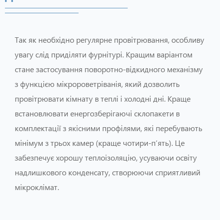
Так як необхідно регулярне провітрювання, особливу
увагу слід приділяти фурнітурі. Кращим варіантом
стане застосування поворотно-відкидного механізму
з функцією мікророветріванія, який дозволить
провітрювати кімнату в теплі і холодні дні. Краще
встановлювати енергозберігаючі склопакети в
комплектації з якісними профілями, які перебувають
мінімум з трьох камер (краще чотири-п’ять). Це
забезпечує хорошу теплоізоляцію, усуваючи освіту
надлишкового конденсату, створюючи сприятливий
мікроклімат.