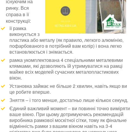
існуючим на
ринку. Вся
справа в її
конструкції:
її рамка
виконується з
пластика або металу (як правило, легкого алюмінію,
пофарбованого в потрібний вам колір) і вона легко
встановлюється і знімається.
рамка укомплектована 4 спеціальними металевими
клямками, які дозволяють їй утримуватися на рамці
майже всіх моделей сучасних металопластикових
вікон.
Установка займає не більше 2 хвилин, навіть якщо ви
це робите вперше.
Зняття – і того менше, достатньо лише кількох секунд.
Єдиний важливий момент – ви повинні точно виміряти
ваше вікно. При цьому дотримуючись рекомендацій
виробника рамкової москітної сітки, тому як фінальне
відмінність рамки з вашим вікном навіть на 3-4
міліметра вже буде перешкодою до нормального