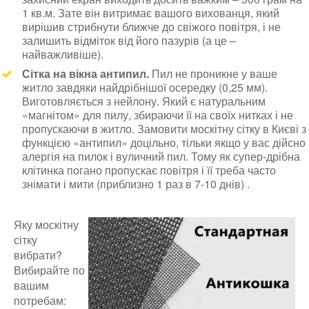
1 кв.м. Зате він витримає вашого вихованця, який
вирішив стрибнути ближче до свіжого повітря, і не
залишить відміток від його пазурів (а це –
найважливіше).
Сітка на вікна антипил.
Пил не проникне у ваше
житло завдяки найдрібнішої осередку (0,25 мм).
Виготовляється з нейлону. Який є натуральним
«магнітом» для пилу, збираючи її на своїх нитках і не
пропускаючи в житло. Замовити москітну сітку в Києві з
функцією «антипил» доцільно, тільки якщо у вас дійсно
алергія на пилок і вуличний пил. Тому як супер-дрібна
клітинка погано пропускає повітря і її треба часто
знімати і мити (приблизно 1 раз в 7-10 днів) .
Яку москітну
сітку
вибрати?
Вибирайте по
вашим
потребам: