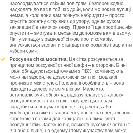
насолоджуватися свіжим повітрям, безперешкодно
надходять до вас в той час доби, коли мошок на вулиці
немає, а коли вони вам почнуть набридати – просто
опустіть ролетну сітку вниз до упору, одним рухом
закривши її в замочок знизу. Підняти її ще простіше, ніж
опустити – змотувати механізм допоможе вам в цьому.
Як і у випадку з рамкової сіткою проти комарів,
випускаються варіанти стандартних розмірів і варіанти
«збери сам».
Розсувна сітка москітна.
Ця сітка розсувається за
принципом розсувної стінної шафи – в сторони. Бічні
грані обладнуються щіточками з ПВХ і компенсують
можливі зазори, не дозволяючи сміттю і мошкарі
проникати між стулок. Головна її особливість – вона
підходить далеко не всім вікнам. Мало хто,
встановлюючи собі вікна, відразу планує установку
розсувних москітних сіток. Тому для цього вам
знадобиться подумати про це заздалегідь або
дообладнати вже встановлені у вас вікна спеціальною
коробкою з пазами для коліщаток, на яких їздять
розсувні сітки. Залежно від кількості рухомих частин (1-
2-3 або більше) на одному і тому ж участку вам може