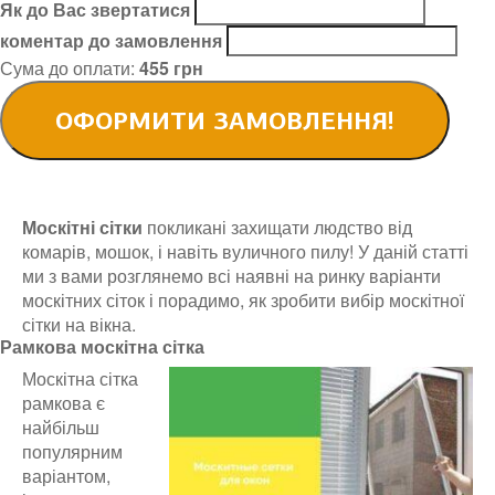
Як до Вас звертатися
коментар до замовлення
Сума до оплати:
455
грн
Москітні сітки
покликані захищати людство від
комарів, мошок, і навіть вуличного пилу! У даній статті
ми з вами розглянемо всі наявні на ринку варіанти
москітних сіток і порадимо, як зробити вибір москітної
сітки на вікна.
Рамкова москітна сітка
Москітна сітка
рамкова є
найбільш
популярним
варіантом,