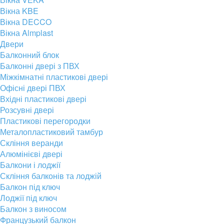
Вікна KBE
Вікна DECCO
Вікна Almplast
Двери
Балконний блок
Балконні двері з ПВХ
Міжкімнатні пластикові двері
Офісні двері ПВХ
Вхідні пластикові двері
Розсувні двері
Пластикові перегородки
Металопластиковий тамбур
Скління веранди
Алюмінієві двері
Балкони і лоджії
Скління балконів та лоджій
Балкон під ключ
Лоджії під ключ
Балкон з виносом
Французький балкон