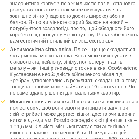
знадобитися корпус з тією ж кількістю пазів. Установка
розсувних москітних сіток може виконуватися на
зовнішнє вікно (якщо воно досить широке) або на
балкон. Якщо ви міняєте старий балкон на новий –
потурбуйтеся заздалегідь про те, щоб обладнати його
коробкою під розсувну москітну сітку. Вона забезпечить
вам естетичний і стильний вигляд екстер’єру.
Антимоскітна сітка плісе.
Плісе – це що складається
як гармошка москітна сітка. Вона може виконуватися зі
скловолокна, нейлону, вінілу, поліестеру і навіть
металу – як і інші різновиди сіток на вікна. Особливістю
її установки є необхідність збільшеного місця під
«ребра», утворювались в результаті складання, а тому
товщина коробки може займати до 10 сантиметрів. Чи
не саме вдале рішення для маленьких квартир.
Москітні сітки антикішка.
Вінілові нитки покриваються
поліестером, щоб вони змогли витримати вагу, при
якій стрибає і може дертися кішки, досягаючи ширини
нитки в 0,7-0,8 мм. Розмір осередків в сітці антикішка –
1 * 1,5 мм. Кількість місць контакту сітки антикішка з
віконною рамою – не менше 6-ти. В результаті цей
захисний екран виходить досить важким – 500 грам на