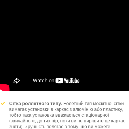
Сітка роллетного типу.
Ролетний тип москітної сітки
вимагає установки в каркас з алюмінію або пластику,
тобто така установка вважається стаціонарної
(звичайно ж, до тих пір, поки ви не вирішите це каркас
зняти). Зручність полягає в тому, що ви можете