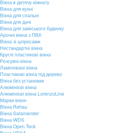
Вікна в дитячу кімнату
Вікна для кухні
Вікна для спальні
Вікна для дачі
Вікна для заміського будинку
Арочні вікна з ПВХ
Вікна зі шпросами
Нестандартні вікна
Круглі пластикові вікна
Розсувні вікна
Ламіновані вікна
Пластикові вікна під дерево
Вікна без установки
Алюмінієві вікна
Алюмінієві вікна LorenzoLine
Марки вікон
Вікна Rehau
Вікна Salamander
Вікна WDS
Вікна Open Teck
Вікна VEKA