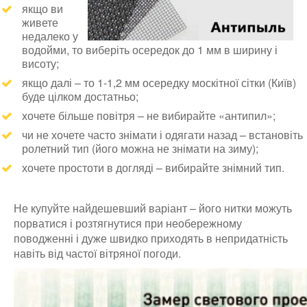
якщо ви
живете
недалеко у
водойми, то виберіть осередок до 1 мм в ширину і
висоту;
якщо далі – то 1-1,2 мм осередку москітної сітки (Київ)
буде цілком достатньо;
хочете більше повітря – не вибирайте «антипил»;
чи не хочете часто знімати і одягати назад – встановіть
ролетний тип (його можна не знімати на зиму);
хочете простоти в догляді – вибирайте знімний тип.
Не купуйте найдешевший варіант – його нитки можуть
порватися і розтягнутися при необережному
поводженні і дуже швидко приходять в непридатність
навіть від частої вітряної погоди.