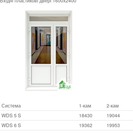
Вхідні пластикові двері 1600х2400
Система
1-кам
2-кам
WDS 5 S
18430
19044
WDS 6 S
19362
19953