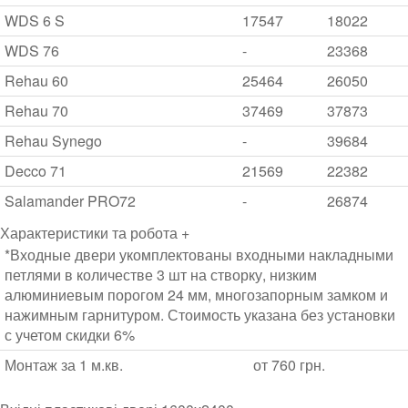
WDS 6 S
17547
18022
WDS 76
-
23368
Rehau 60
25464
26050
Rehau 70
37469
37873
Rehau Synego
-
39684
Decco 71
21569
22382
Salamander PRO72
-
26874
Характеристики та робота +
*Входные двери укомплектованы входными накладными
петлями в количестве 3 шт на створку, низким
алюминиевым порогом 24 мм, многозапорным замком и
нажимным гарнитуром. Стоимость указана без установки
с учетом скидки 6%
Монтаж за 1 м.кв.
от 760 грн.