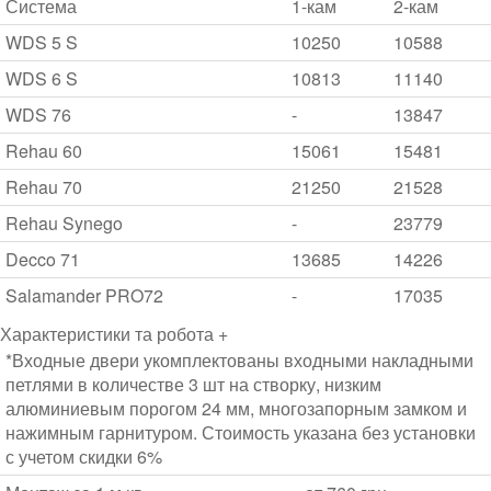
Система
1-кам
2-кам
WDS 5 S
10250
10588
WDS 6 S
10813
11140
WDS 76
-
13847
Rehau 60
15061
15481
Rehau 70
21250
21528
Rehau Synego
-
23779
Decco 71
13685
14226
Salamander PRO72
-
17035
Характеристики та робота +
*Входные двери укомплектованы входными накладными
петлями в количестве 3 шт на створку, низким
алюминиевым порогом 24 мм, многозапорным замком и
нажимным гарнитуром. Стоимость указана без установки
с учетом скидки 6%