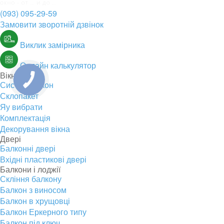
(093) 095-29-59
Замовити зворотній дзвінок
Виклик замірника
Онлайн калькулятор
Вікна
Системи вікон
Склопакет
Яу вибрати
Комплектація
Декорування вікна
Двері
Балконні двері
Вхідні пластикові двері
Балкони і лоджії
Скління балкону
Балкон з виносом
Балкон в хрущовці
Балкон Еркерного типу
Балкон під ключ