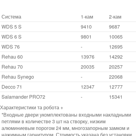
Система
1-кам
2-кам
WDS 5 S
9410
9687
WDS 6 S
9801
10065
WDS 76
-
12695
Rehau 60
13976
14292
Rehau 70
20035
20257
Rehau Synego
-
22068
Decco 71
12347
12777
Salamander PRO72
-
15341
Характеристики та робота +
*Входные двери укомплектованы входными накладными
петлями в количестве 3 шт на створку, низким
алюминиевым порогом 24 мм, многозапорным замком и
нажимным гарнитуром. Стоимость указана без установки