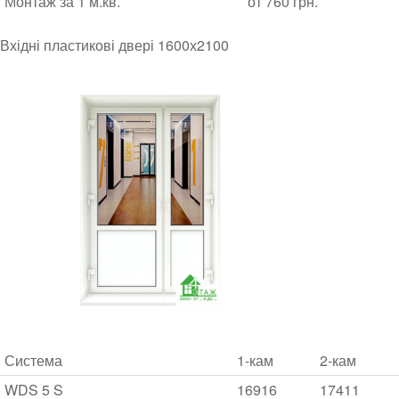
Монтаж за 1 м.кв.
от 760 грн.
Вхідні пластикові двері 1600х2100
Система
1-кам
2-кам
WDS 5 S
16916
17411