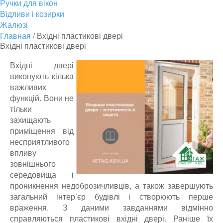
Ручки для вікон
Відливи і козирки
Жалюзі
Главная
/
Вхідні пластикові двері
Вхідні пластикові двері
Вхідні двері
виконують кілька
важливих
функцій. Вони не
тільки
захищають
приміщення від
несприятливого
впливу
зовнішнього
середовища і
проникнення недоброзичливців, а також завершують
загальний інтер’єр будівлі і створюють перше
враження. З даними завданнями відмінно
справляються пластикові вхідні двері. Раніше їх