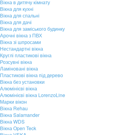
Вікна в дитячу кімнату
Вікна для кухні
Вікна для спальні
Вікна для дачі
Вікна для заміського будинку
Арочні вікна з ПВХ
Вікна зі шпросами
Нестандартні вікна
Круглі пластикові вікна
Розсувні вікна
Ламіновані вікна
Пластикові вікна під дерево
Вікна без установки
Алюмінієві вікна
Алюмінієві вікна LorenzoLine
Марки вікон
Вікна Rehau
Вікна Salamander
Вікна WDS
Вікна Open Teck
Вікна VEKA