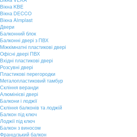
Вікна KBE
Вікна DECCO
Вікна Almplast
Двери
Балконний блок
Балконні двері з ПВХ
Міжкімнатні пластикові двері
Офісні двері ПВХ
Вхідні пластикові двері
Розсувні двері
Пластикові перегородки
Металопластиковий тамбур
Скління веранди
Алюмінієві двері
Балкони і лоджії
Скління балконів та лоджій
Балкон під ключ
Лоджії під ключ
Балкон з виносом
Французький балкон