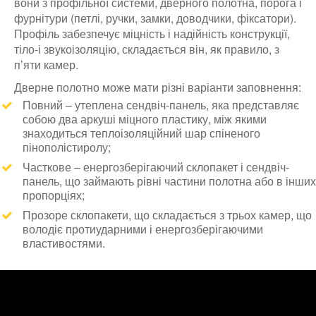
вони з профільної системи, дверного полотна, порога і
фурнітури (петлі, ручки, замки, доводчики, фіксатори).
Профіль забезпечує міцність і надійність конструкції,
тіло-і звукоізоляцію, складається він, як правило, з
п’яти камер.
Дверне полотно може мати різні варіанти заповнення:
Повний – утеплена сендвіч-панель, яка представляє
собою два аркуші міцного пластику, між якими
знаходиться теплоізоляційний шар спіненого
пінополістиролу;
Часткове – енергозберігаючий склопакет і сендвіч-
панель, що займають рівні частини полотна або в інших
пропорціях;
Прозоре склопакети, що складається з трьох камер, що
володіє протиударними і енергозберігаючими
властивостями.