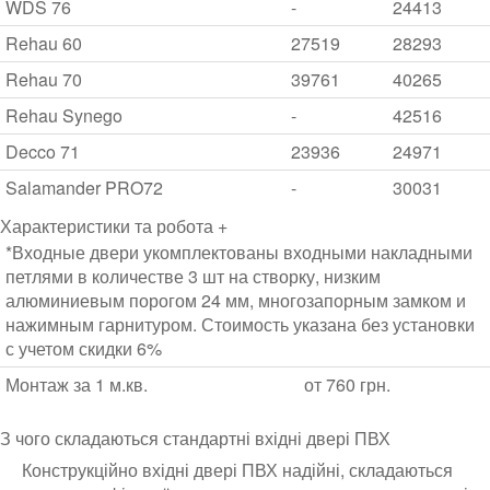
WDS 76
-
24413
Rehau 60
27519
28293
Rehau 70
39761
40265
Rehau Synego
-
42516
Decco 71
23936
24971
Salamander PRO72
-
30031
Характеристики та робота +
*Входные двери укомплектованы входными накладными
петлями в количестве 3 шт на створку, низким
алюминиевым порогом 24 мм, многозапорным замком и
нажимным гарнитуром. Стоимость указана без установки
с учетом скидки 6%
Монтаж за 1 м.кв.
от 760 грн.
З чого складаються стандартні вхідні двері ПВХ
Конструкційно вхідні двері ПВХ надійні, складаються