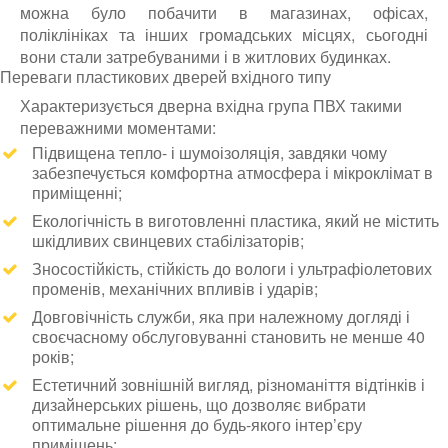
можна було побачити в магазинах, офісах,
поліклініках та інших громадських місцях, сьогодні
вони стали затребуваними і в житлових будинках.
Переваги пластикових дверей вхідного типу
Характеризується дверна вхідна група ПВХ такими
переважними моментами:
Підвищена тепло- і шумоізоляція, завдяки чому
забезпечується комфортна атмосфера і мікроклімат в
приміщенні;
Екологічність в виготовленні пластика, який не містить
шкідливих свинцевих стабілізаторів;
Зносостійкість, стійкість до вологи і ультрафіолетових
променів, механічних впливів і ударів;
Довговічність служби, яка при належному догляді і
своєчасному обслуговуванні становить не менше 40
років;
Естетичний зовнішній вигляд, різноманіття відтінків і
дизайнерських рішень, що дозволяє вибрати
оптимальне рішення до будь-якого інтер’єру
приміщень;